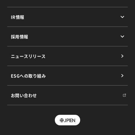
代表メッセージ
サービストップ
会社概要
IR情報
所在地
AIクラウド&コンサルティング
IR情報トップ
採用情報
IRニュース
ライフ＆ヘルスケアソリューション
IRライブラリー
採用情報トップ
プロップテックソリューション
ニュースリリース
IRカレンダー
新卒採用特設サイト
ライフ＆プロパティソリューション
経営情報
中途採用特設サイト
ESGへの取り組み
株式について
不動産仲介コンサルティング
よくあるご質問
アセットソリューション
お問い合わせ
電⼦公告
財務ハイライト
個⼈投資家の皆様へ
JP
EN
IRお問い合わせ