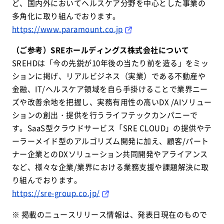
ど、国内外においてヘルスケア分野を中心とした事業の
多角化に取り組んでおります。
https://www.paramount.co.jp
（ご参考）SREホールディングス株式会社について
SREHDは「今の先鋭が10年後の当たり前を造る」をミッ
ションに掲げ、リアルビジネス（実業）である不動産や
金融、IT/ヘルスケア領域を自ら手掛けることで業界ニー
ズや改善余地を把握し、実務有用性の高いDX /AIソリュー
ションの創出・提供を行うライフテックカンパニーで
す。SaaS型クラウドサービス「SRE CLOUD」の提供やテ
ーラーメイド型のアルゴリズム開発に加え、顧客/パート
ナー企業とのDXソリューション共同開発やアライアンス
など、様々な企業/業界における業務支援や課題解決に取
り組んでおります。
https://sre-group.co.jp/
※ 掲載のニュースリリース情報は、発表日現在のもので