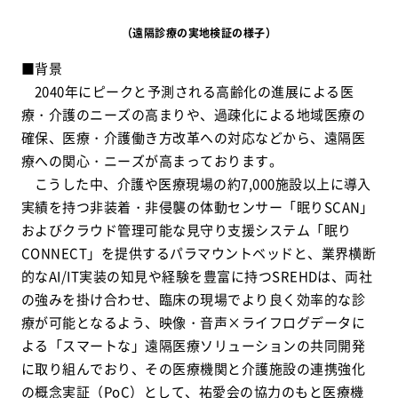
（遠隔診療の実地検証の様子）
■背景
2040年にピークと予測される高齢化の進展による医
療・介護のニーズの高まりや、過疎化による地域医療の
確保、医療・介護働き方改革への対応などから、遠隔医
療への関心・ニーズが高まっております。
こうした中、介護や医療現場の約7,000施設以上に導入
実績を持つ非装着・非侵襲の体動センサー「眠りSCAN」
およびクラウド管理可能な見守り支援システム「眠り
CONNECT」を提供するパラマウントベッドと、業界横断
的なAI/IT実装の知見や経験を豊富に持つSREHDは、両社
の強みを掛け合わせ、臨床の現場でより良く効率的な診
療が可能となるよう、映像・音声×ライフログデータに
よる「スマートな」遠隔医療ソリューションの共同開発
に取り組んでおり、その医療機関と介護施設の連携強化
の概念実証（PoC）として、祐愛会の協力のもと医療機