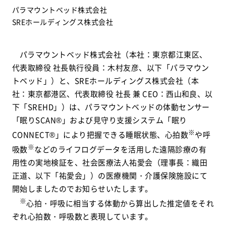
パラマウントベッド株式会社
SREホールディングス株式会社
パラマウントベッド株式会社（本社：東京都江東区、
代表取締役 社長執行役員：木村友彦、以下「パラマウン
トベッド」）と、SREホールディングス株式会社（本
社：東京都港区、代表取締役 社長 兼 CEO：西山和良、以
下「SREHD」）は、パラマウントベッドの体動センサー
「眠りSCAN®」および見守り支援システム「眠り
※
CONNECT®」により把握できる睡眠状態、心拍数
や呼
※
吸数
などのライフログデータを活用した遠隔診療の有
用性の実地検証を、社会医療法人祐愛会（理事長：織田
正道、以下「祐愛会」）の医療機関・介護保険施設にて
開始しましたのでお知らせいたします。
※
心拍・呼吸に相当する体動から算出した推定値をそれ
ぞれ心拍数・呼吸数と表現しています。